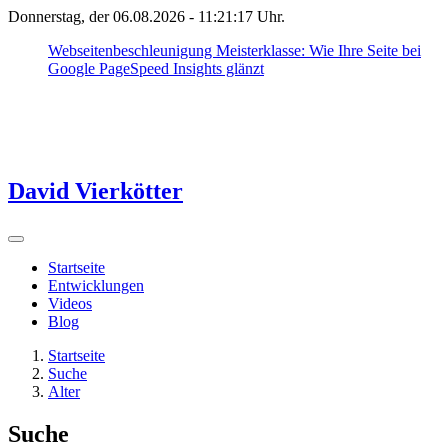
Donnerstag, der 06.08.2026 -
11:21:17
Uhr.
Webseitenbeschleunigung Meisterklasse: Wie Ihre Seite bei
Google PageSpeed Insights glänzt
David Vierkötter
Startseite
Entwicklungen
Videos
Blog
Startseite
Suche
Alter
Suche